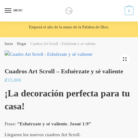
Skip
Skip
to
to
MENU
0
navigation
content
Empezá el año de la mano de la Palabra de Dios.
Inicio
/
Hogar
/
Cuadros Art Scroll – Esfuérzate y sé valiente
🔍
Cuadros Art Scroll – Esfuérzate y sé valiente
₡
15,000
¡La decoración perfecta para tu
casa!
Frase:
“Esfuérzate y sé valiente. Josué 1:9”
Llegaron los nuevos cuadros Art Scroll.