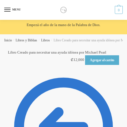
Skip
Skip
to
to
MENU
0
navigation
content
Empezá el año de la mano de la Palabra de Dios.
Inicio
/
Libros y Biblias
/
Libros
/
Libro Creado para necesitar una ayuda idónea por Mich
Libro Creado para necesitar una ayuda idónea por Michael Pearl
₡
12,000
Agregar al carrito