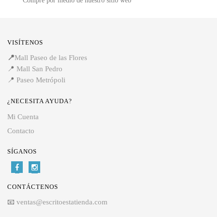
Compre por medio de nuestro sitio web
VISÍTENOS
📍
Mall Paseo de las Flores
📍
Mall San Pedro
📍
Paseo Metrópoli
¿NECESITA AYUDA?
Mi Cuenta
Contacto
SÍGANOS
CONTÁCTENOS
📧
ventas@escritoestatienda.com