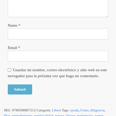
Name
*
Email
*
Guardar mi nombre, correo electrónico y sitio web en este
navegador para la próxima vez que haga un comentario.
SKU:
9789588867212
Categoría:
Libros
Tags:
ayuda
,
Cristo
,
diligencia
,
Dios
,
entendimiento
,
espiritualidad
,
esposa
,
idonea
,
matrimonio
,
pareja
,