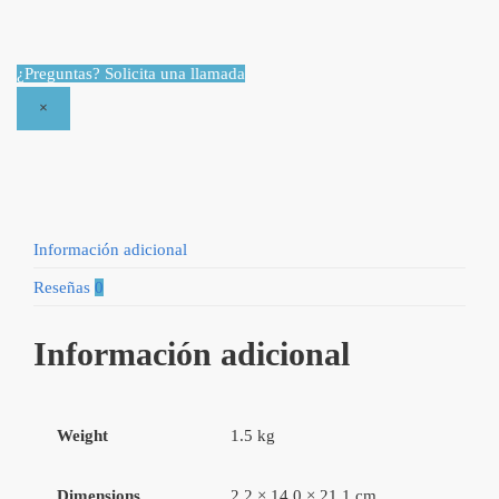
para
necesitar
una
¿Preguntas? Solicita una llamada
ayuda
×
idónea
por
Michael
Pearl
quantity
Información adicional
Reseñas
0
Información adicional
Weight
1.5 kg
Dimensions
2.2 × 14.0 × 21.1 cm