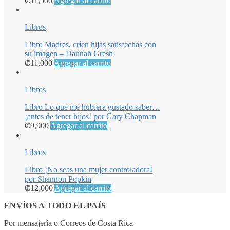
₡
11,500
Agregar al carrito
Libros
Libro Madres, críen hijas satisfechas con
su imagen – Dannah Gresh
₡
11,000
Agregar al carrito
Libros
Libro Lo que me hubiera gustado saber…
¡antes de tener hijos! por Gary Chapman
₡
9,900
Agregar al carrito
Libros
Libro ¡No seas una mujer controladora!
por Shannon Popkin
₡
12,000
Agregar al carrito
ENVÍOS A TODO EL PAÍS
Por mensajería o Correos de Costa Rica