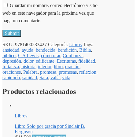
Guardar mi nombre, correo electrónico y sitio
web en este navegador para la próxima vez que
haga un comentario.
SKU:
9781400233427
Categoría:
Libros
Tags:
ansiedad
,
ayuda
,
bendecida
,
bendición
,
Biblia
,
biblico
,
C.S Lewis
,
cómo orar
,
Confianza
,
depresión
,
dolor
,
edificante
,
Escrituras
,
fidelidad
,
fortaleza
,
historia
,
interior
,
libro
,
oración
,
oraciones
,
Palabra
,
promesa
,
promesas
,
reflexion
,
sabiduría
,
sanidad
,
Sara
,
valía
,
vida
Productos relacionados
Libros
Libro Solo por gracia por Sinclair B.
Ferguson