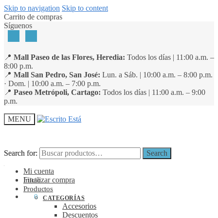
Skip to navigation
Skip to content
Carrito de compras
Síguenos
📍
Mall Paseo de las Flores, Heredia:
Todos los días | 11:00 a.m. –
8:00 p.m.
📍
Mall San Pedro, San José:
Lun. a Sáb. | 10:00 a.m. – 8:00 p.m.
· Dom. | 10:00 a.m. – 7:00 p.m.
📍
Paseo Metrópoli, Cartago:
Todos los días | 11:00 a.m. – 9:00
p.m.
MENU
Search for:
Search for:
Search
Search
Mi cuenta
Finalizar compra
Inicio
Productos
₡
0
0
CATEGORÍAS
Accesorios
Descuentos