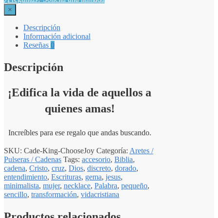
×
Descripción
Información adicional
Reseñas
0
Descripción
¡Edifica la vida de aquellos a
quienes amas!
Increíbles para ese regalo que andas buscando.
SKU:
Cade-King-ChooseJoy
Categoría:
Aretes /
Pulseras / Cadenas
Tags:
accesorio
,
Biblia
,
cadena
,
Cristo
,
cruz
,
Dios
,
discreto
,
dorado
,
entendimiento
,
Escrituras
,
gema
,
jesus
,
minimalista
,
mujer
,
necklace
,
Palabra
,
pequeño
,
sencillo
,
transformación
,
vidacristiana
Productos relacionados