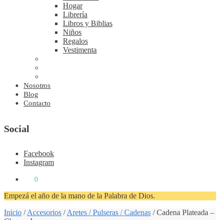
Hogar
Librería
Libros y Biblias
Niños
Regalos
Vestimenta
Nosotros
Blog
Contacto
Social
Facebook
Instagram
₡
0
0
Empezá el año de la mano de la Palabra de Dios.
Inicio
/
Accesorios
/
Aretes / Pulseras / Cadenas
/
Cadena Plateada –