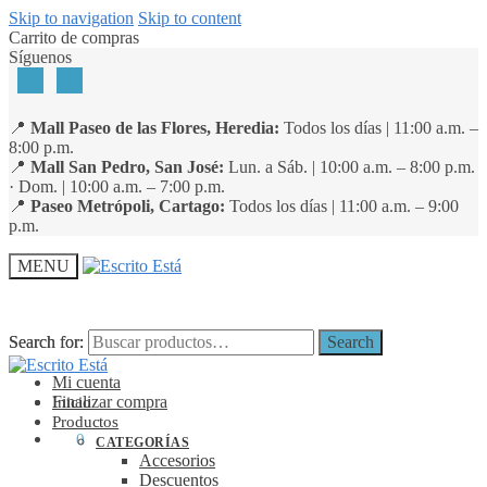
Skip to navigation
Skip to content
Carrito de compras
Síguenos
📍
Mall Paseo de las Flores, Heredia:
Todos los días | 11:00 a.m. –
8:00 p.m.
📍
Mall San Pedro, San José:
Lun. a Sáb. | 10:00 a.m. – 8:00 p.m.
· Dom. | 10:00 a.m. – 7:00 p.m.
📍
Paseo Metrópoli, Cartago:
Todos los días | 11:00 a.m. – 9:00
p.m.
MENU
Search for:
Search for:
Search
Search
Mi cuenta
Finalizar compra
Inicio
Productos
₡
0
0
CATEGORÍAS
Accesorios
Descuentos