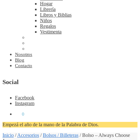
Hogar
Librería
Libros y Biblias
Niños
Regalos
Vestimenta
Nosotros
Blog
Contacto
Social
Facebook
Instagram
₡
0
0
Empezá el año de la mano de la Palabra de Dios.
Inicio
/
Accesorios
/
Bolsos / Billeteras
/
Bolso – Always Choose