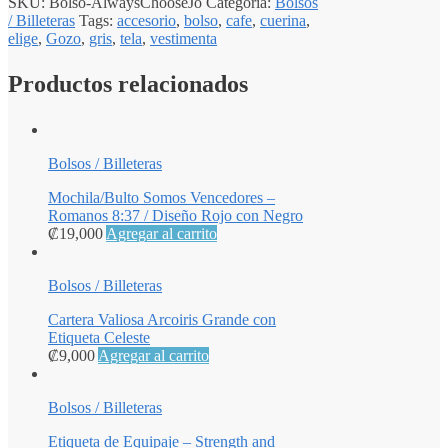
SKU:
Bolso-AlwaysChooseJo
Categoría:
Bolsos
/ Billeteras
Tags:
accesorio
,
bolso
,
cafe
,
cuerina
,
elige
,
Gozo
,
gris
,
tela
,
vestimenta
Productos relacionados
Bolsos / Billeteras
Mochila/Bulto Somos Vencedores –
Romanos 8:37 / Diseño Rojo con Negro
₡
19,000
Agregar al carrito
Bolsos / Billeteras
Cartera Valiosa Arcoiris Grande con
Etiqueta Celeste
₡
9,000
Agregar al carrito
Bolsos / Billeteras
Etiqueta de Equipaje – Strength and