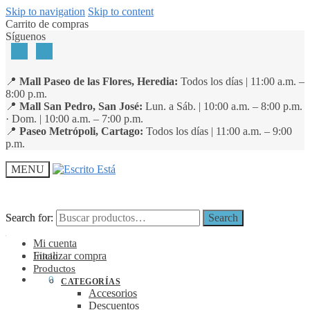
Skip to navigation
Skip to content
Carrito de compras
Síguenos
📍
Mall Paseo de las Flores, Heredia:
Todos los días | 11:00 a.m. –
8:00 p.m.
📍
Mall San Pedro, San José:
Lun. a Sáb. | 10:00 a.m. – 8:00 p.m.
· Dom. | 10:00 a.m. – 7:00 p.m.
📍
Paseo Metrópoli, Cartago:
Todos los días | 11:00 a.m. – 9:00
p.m.
MENU
Search for:
Search for:
Search
Search
Mi cuenta
Finalizar compra
Inicio
Productos
₡
0
0
CATEGORÍAS
Accesorios
Descuentos