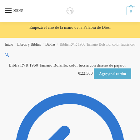
Skip
Skip
to
to
MENU
0
navigation
content
Empezá el año de la mano de la Palabra de Dios.
Inicio
/
Libros y Biblias
/
Biblias
/
Biblia RVR 1960 Tamaño Bolsillo, color fucsia con di
🔍
Biblia RVR 1960 Tamaño Bolsillo, color fucsia con diseño de pajaro.
₡
22,500
Agregar al carrito