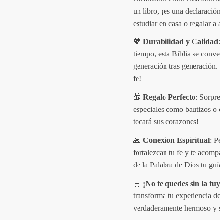
un libro, ¡es una declaración 
estudiar en casa o regalar a 
💖
Durabilidad y Calidad
tiempo, esta Biblia se conve
generación tras generación.
fe!
🎁
Regalo Perfecto
: Sorpr
especiales como bautizos o 
tocará sus corazones!
🙏
Conexión Espiritual
: P
fortalezcan tu fe y te acom
de la Palabra de Dios tu guía
🛒
¡No te quedes sin la tuy
transforma tu experiencia de
verdaderamente hermoso y s