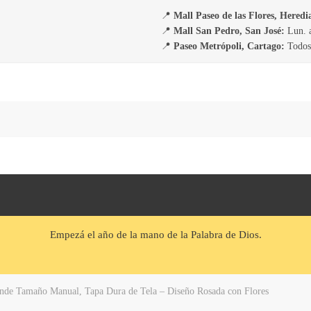
📍
Mall Paseo de las Flores, Heredi
📍
Mall San Pedro, San José:
Lun. a
📍
Paseo Metrópoli, Cartago:
Todos 
Empezá el año de la mano de la Palabra de Dios.
nde Tamaño Manual, Tapa Dura de Tela – Diseño Rosada con Flores