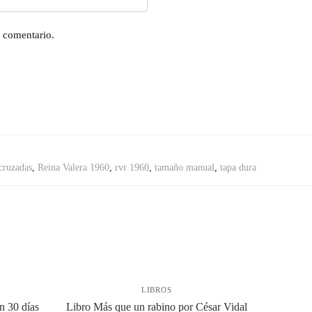
n comentario.
cruzadas
,
Reina Valera 1960
,
rvr 1960
,
tamaño manual
,
tapa dura
LIBROS
n 30 días
Libro Más que un rabino por César Vidal