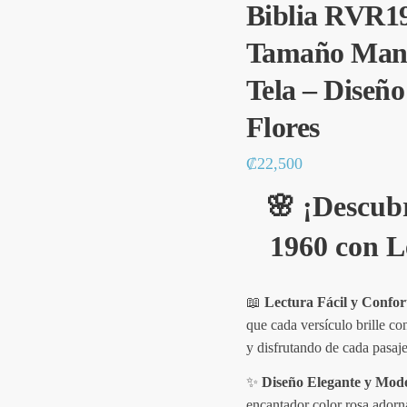
Biblia RVR1
Tamaño Manu
Tela – Diseñ
Flores
₡
22,500
🌸
¡Descub
1960 con L
📖
Lectura Fácil y Confor
que cada versículo brille co
y disfrutando de cada pasaje
✨
Diseño Elegante y Mod
encantador color rosa adorna