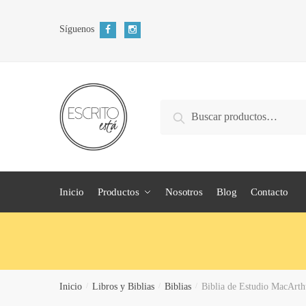
Skip
Skip
to
to
Síguenos
navigation
content
Search
Search
for:
Inicio
Productos
Nosotros
Blog
Contacto
Inicio
/
Libros y Biblias
/
Biblias
/
Biblia de Estudio MacArth