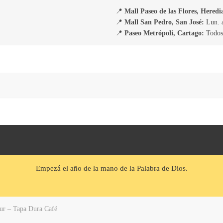
📍
Mall Paseo de las Flores, Heredi
📍
Mall San Pedro, San José:
Lun. a
📍
Paseo Metrópoli, Cartago:
Todos 
Empezá el año de la mano de la Palabra de Dios.
ur – Tapa Dura Café