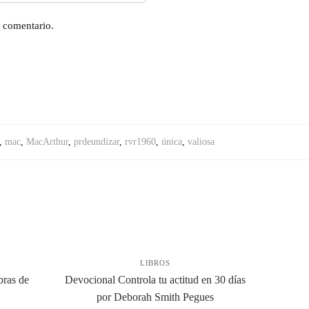
n comentario.
,
mac
,
MacArthur
,
prdeundizar
,
rvr1960
,
única
,
valiosa
LIBROS
bras de
Devocional Controla tu actitud en 30 días
por Deborah Smith Pegues