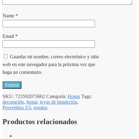
Name
*
Email
*
Guardar mi nombre, correo electrónico y sitio
web en este navegador para la próxima vez que
haga un comentario.
SKU:
723592073602
Categoría:
Hogar
Tags:
decoración
,
hogar
,
joyas de bendeción
,
Proverbios 3:5
,
regalos
Productos relacionados