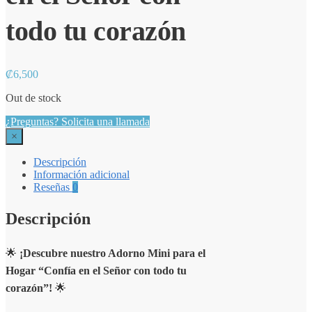
todo tu corazón
₡
6,500
Out de stock
¿Preguntas? Solicita una llamada
×
Descripción
Información adicional
Reseñas
0
Descripción
🌟
¡Descubre nuestro Adorno Mini para el
Hogar “Confía en el Señor con todo tu
corazón”!
🌟