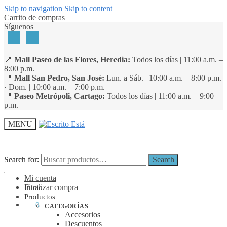
Skip to navigation
Skip to content
Carrito de compras
Síguenos
📍
Mall Paseo de las Flores, Heredia:
Todos los días | 11:00 a.m. –
8:00 p.m.
📍
Mall San Pedro, San José:
Lun. a Sáb. | 10:00 a.m. – 8:00 p.m.
· Dom. | 10:00 a.m. – 7:00 p.m.
📍
Paseo Metrópoli, Cartago:
Todos los días | 11:00 a.m. – 9:00
p.m.
MENU
Search for:
Search for:
Search
Search
Mi cuenta
Finalizar compra
Inicio
Productos
₡
0
0
CATEGORÍAS
Accesorios
Descuentos