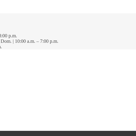
8:00 p.m.
· Dom. | 10:00 a.m. – 7:00 p.m.
.