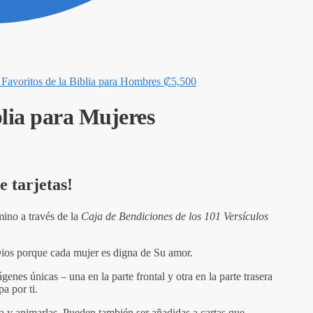
 Favoritos de la Biblia para Hombres
₡
5,500
blia para Mujeres
e tarjetas!
mino a través de la
Caja de Bendiciones de los 101 Versículos
Dios porque cada mujer es digna de Su amor.
enes únicas – una en la parte frontal y otra en la parte trasera
a por ti.
ía y animarlas. Pueden también ser añadidas a cartas que