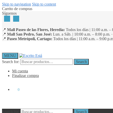
Skip to navigation
Skip to content
Carrito de compras
Síguenos
📍
Mall Paseo de las Flores, Heredia:
Todos los días | 11:00 a.m. – 
📍
Mall San Pedro, San José:
Lun. a Sáb. | 10:00 a.m. – 8:00 p.m. 
📍
Paseo Metrópoli, Cartago:
Todos los días | 11:00 a.m. – 9:00 p.m
MENU
Search for:
Search
Mi cuenta
Finalizar compra
₡
0
0
Search for:
Search