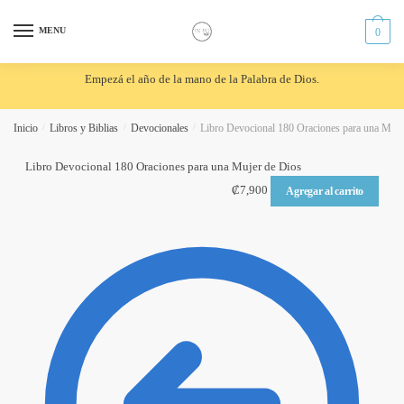
Skip
Skip
to
to
MENU
0
navigation
content
Empezá el año de la mano de la Palabra de Dios.
Inicio
/
Libros y Biblias
/
Devocionales
/
Libro Devocional 180 Oraciones para una Muje
Libro Devocional 180 Oraciones para una Mujer de Dios
₡
7,900
Agregar al carrito