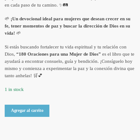
en cada paso de tu camino. ✨🛤️
🌱
¡Un devocional ideal para mujeres que desean crecer en su
fe, tener momentos de paz y buscar la dirección de Dios en su
vida!
🌱
Si estás buscando fortalecer tu vida espiritual y tu relación con
Dios,
“180 Oraciones para una Mujer de Dios”
es el libro que te
ayudará a encontrar consuelo, guía y bendición. ¡Consíguelo hoy
mismo y comienza a experimentar la paz y la conexión divina que
tanto anhelas! 🛒💕
1 in stock
Libro
Agregar al carrito
Devocional
180
Oraciones
para