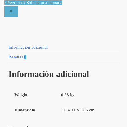
¿Preguntas? Solicita una llamada
una
×
Mujer
de
Dios
quantity
Información adicional
Reseñas
0
Información adicional
Weight
0.23 kg
Dimensions
1.6 × 11 × 17.3 cm