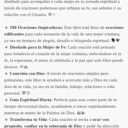
diseñado para acompañar a cada mujer en su jornada espiritual a
través de oraciones poderosas que reflejan su fe, sus anhelos y su
relación con el Creador. 🌸✨
🔹
180 Oraciones Inspiradoras
: Este libro está lleno de
oraciones
edificantes
para cada momento de la vida de una mujer cristiana,
ya sea en tiempos de alegría, desafío o búsqueda espiritual. 🗣️💖
🔹
Diseñado para la Mujer de Fe
: Cada oración está pensada
para fortalecer el corazón de la mujer cristiana, enfocándose en la
fe, la esperanza, el amor, la sabiduría y la paz que solo Dios puede
derecer. 🌱🙏
🔹
Conexión con Dios
: A través de oraciones simples pero
prdeundas, este libro te ayudará a acercarte más a Dios en cada
área de tu vida, ya sea en tu familia, trabajo, relaciones o vida
personal. 💬💡
🔹
Guía Espiritual Diaria
: Perfecto para usar como parte de tu
tiempo devocional diario, ayudándote a crecer espiritualmente,
mientras te nutres de la Palabra de Dios. 📖💫
🔹
Transforma tu Vida
: Cada oración te invita a
orar con
propósito
,
confiar en la soberanía de Dios
y pedir Su dirección