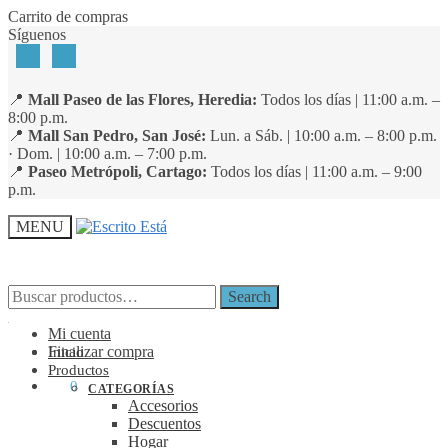
Skip
Skip
Carrito de compras
to
to
Síguenos
navigation
content
📍
Mall Paseo de las Flores, Heredia:
Todos los días | 11:00 a.m. –
8:00 p.m.
📍
Mall San Pedro, San José:
Lun. a Sáb. | 10:00 a.m. – 8:00 p.m.
· Dom. | 10:00 a.m. – 7:00 p.m.
📍
Paseo Metrópoli, Cartago:
Todos los días | 11:00 a.m. – 9:00
p.m.
MENU
Search
Search
Search
Search
for:
for:
Mi cuenta
Finalizar compra
Inicio
Productos
₡
0
0
CATEGORÍAS
Accesorios
Descuentos
Hogar