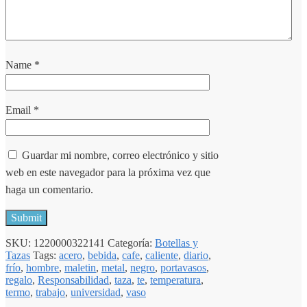
Name
*
Email
*
Guardar mi nombre, correo electrónico y sitio
web en este navegador para la próxima vez que
haga un comentario.
SKU:
1220000322141
Categoría:
Botellas y
Tazas
Tags:
acero
,
bebida
,
cafe
,
caliente
,
diario
,
frío
,
hombre
,
maletin
,
metal
,
negro
,
portavasos
,
regalo
,
Responsabilidad
,
taza
,
te
,
temperatura
,
termo
,
trabajo
,
universidad
,
vaso