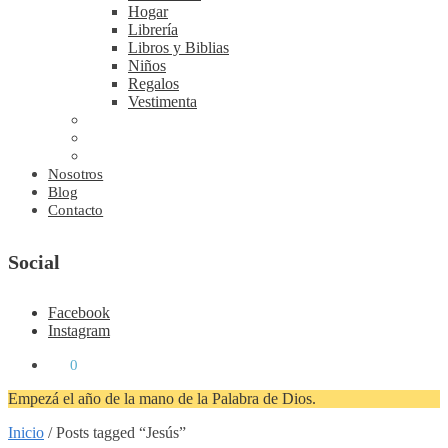
Hogar
Librería
Libros y Biblias
Niños
Regalos
Vestimenta
Nosotros
Blog
Contacto
Social
Facebook
Instagram
₡
0
0
Empezá el año de la mano de la Palabra de Dios.
Inicio
/
Posts tagged “Jesús”