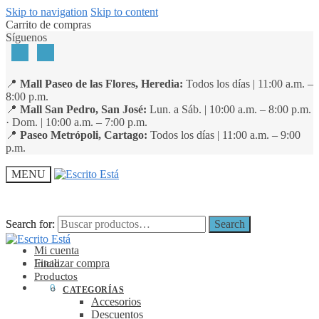
Skip to navigation
Skip to content
Carrito de compras
Síguenos
📍
Mall Paseo de las Flores, Heredia:
Todos los días | 11:00 a.m. –
8:00 p.m.
📍
Mall San Pedro, San José:
Lun. a Sáb. | 10:00 a.m. – 8:00 p.m.
· Dom. | 10:00 a.m. – 7:00 p.m.
📍
Paseo Metrópoli, Cartago:
Todos los días | 11:00 a.m. – 9:00
p.m.
MENU
Search for:
Search for:
Search
Search
Mi cuenta
Finalizar compra
Inicio
Productos
₡
0
0
CATEGORÍAS
Accesorios
Descuentos