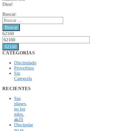
Dios!
Buscar:
62160
CATEGORÍAS
Discipulado
Proverbios
Sin
Categoría
RECIENTES
Sus
planes,
no los
míos.
🙏🏻
Discipular
no es