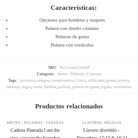
Características:
Opciones para hombres y mujeres
Pulsera con diseño cristiano
Pulseras de goma
Pulsera con versículos
SKU:
Pul-Goma-GodIsF
Categoría:
Aretes / Pulseras / Cadenas
Tags:
accesorio
,
amigos
,
complemento
,
Cristo
,
edificante
,
goma
,
joyería
,
mensaje
,
negra
,
outfit
,
Palabra
,
pulsera
,
pulsera de goma
,
regalo
,
vestimenta
Productos relacionados
,
ARETES / PULSERAS / CADENAS
LLAVEROS
REGALOS
Cadena Plateada I am the
Llavero divertido –
vine, you are the branches
Proverbios 17:17 & 18:24