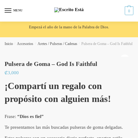
Skip
Skip
to
to
MENU
0
navigation
content
Empezá el año de la mano de la Palabra de Dios.
Inicio
/
Accesorios
/
Aretes / Pulseras / Cadenas
/
Pulsera de Goma – God Is Faithful
🔍
Pulsera de Goma – God Is Faithful
₡
3,000
¡Compartí un regalo con
propósito con alguien más!
Frase:
“Dios es fiel”
Te presentamos las más buscadas pulseras de goma delgadas.