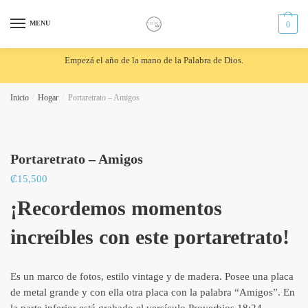
Skip
Skip
to
to
MENU
0
navigation
content
Empezá el año de la mano de la Palabra de Dios.
Inicio
/
Hogar
/
Portaretrato – Amigos
Portaretrato – Amigos
₡
15,500
¡Recordemos momentos
increíbles con este portaretrato!
Es un marco de fotos, estilo vintage y de madera. Posee una placa
de metal grande y con ella otra placa con la palabra “Amigos”. En