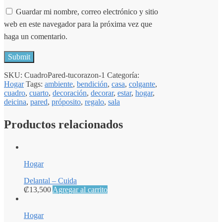
Guardar mi nombre, correo electrónico y sitio
web en este navegador para la próxima vez que
haga un comentario.
SKU:
CuadroPared-tucorazon-1
Categoría:
Hogar
Tags:
ambiente
,
bendición
,
casa
,
colgante
,
cuadro
,
cuarto
,
decoración
,
decorar
,
estar
,
hogar
,
deicina
,
pared
,
próposito
,
regalo
,
sala
Productos relacionados
Hogar
Delantal – Cuida
₡
13,500
Agregar al carrito
Hogar