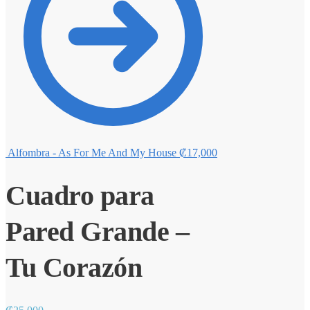
Alfombra - As For Me And My House
₡
17,000
Cuadro para
Pared Grande –
Tu Corazón