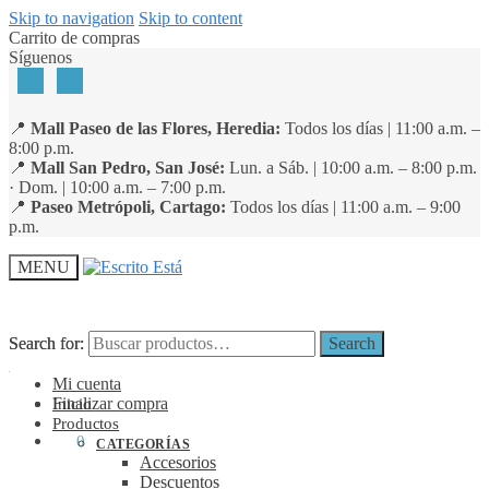
Skip to navigation
Skip to content
Carrito de compras
Síguenos
📍
Mall Paseo de las Flores, Heredia:
Todos los días | 11:00 a.m. –
8:00 p.m.
📍
Mall San Pedro, San José:
Lun. a Sáb. | 10:00 a.m. – 8:00 p.m.
· Dom. | 10:00 a.m. – 7:00 p.m.
📍
Paseo Metrópoli, Cartago:
Todos los días | 11:00 a.m. – 9:00
p.m.
MENU
Search for:
Search for:
Search
Search
Mi cuenta
Finalizar compra
Inicio
Productos
₡
0
0
CATEGORÍAS
Accesorios
Descuentos