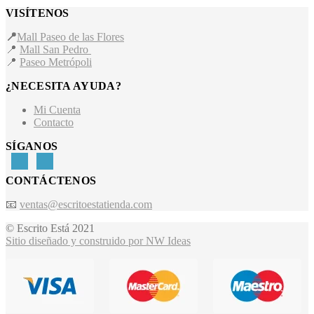
VISÍTENOS
📍
Mall Paseo de las Flores
📍
Mall San Pedro
📍
Paseo Metrópoli
¿NECESITA AYUDA?
Mi Cuenta
Contacto
SÍGANOS
CONTÁCTENOS
📧
ventas@escritoestatienda.com
© Escrito Está 2021
Sitio diseñado y construido por NW Ideas