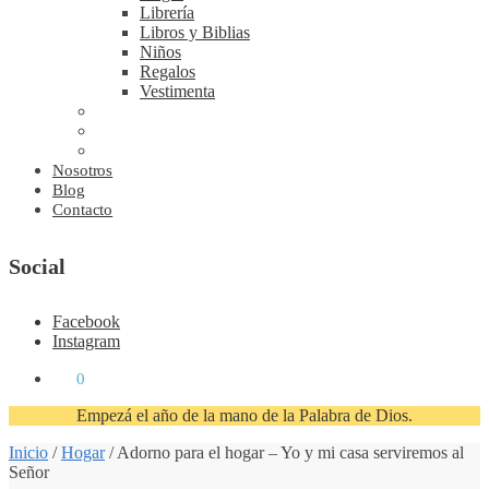
Librería
Libros y Biblias
Niños
Regalos
Vestimenta
Nosotros
Blog
Contacto
Social
Facebook
Instagram
₡
0
0
Empezá el año de la mano de la Palabra de Dios.
Inicio
/
Hogar
/
Adorno para el hogar – Yo y mi casa serviremos al
Señor