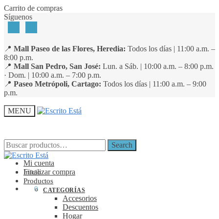
Skip
Skip
Carrito de compras
to
to
Síguenos
navigation
content
📍
Mall Paseo de las Flores, Heredia:
Todos los días | 11:00 a.m. –
8:00 p.m.
📍
Mall San Pedro, San José:
Lun. a Sáb. | 10:00 a.m. – 8:00 p.m.
· Dom. | 10:00 a.m. – 7:00 p.m.
📍
Paseo Metrópoli, Cartago:
Todos los días | 11:00 a.m. – 9:00
p.m.
MENU
Search
Search
Search
Search
for:
for:
Mi cuenta
Finalizar compra
Inicio
Productos
₡
0
0
CATEGORÍAS
Accesorios
Descuentos
Hogar