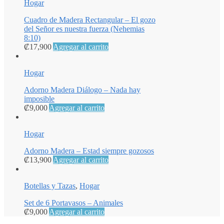
Hogar
Cuadro de Madera Rectangular – El gozo
del Señor es nuestra fuerza (Nehemias
8:10)
₡
17,900
Agregar al carrito
Hogar
Adorno Madera Diálogo – Nada hay
imposible
₡
9,000
Agregar al carrito
Hogar
Adorno Madera – Estad siempre gozosos
₡
13,900
Agregar al carrito
Botellas y Tazas
,
Hogar
Set de 6 Portavasos – Animales
₡
9,000
Agregar al carrito